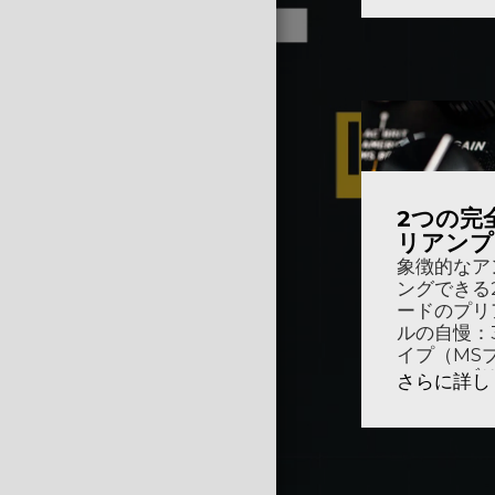
私たちに関しては
USER MANUALS
お問い合わせ
2つの完
リアンプ
象徴的なア
ングできる
ードのプリ
ルの自慢：
イプ（MS
ン、ACブ
さらに詳し
モード（ク
リード）