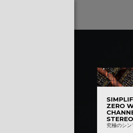
ホーム
DUMBLIFIER
SIMPLIF
SIMPLIFIER
ZERO W
CHANN
BASS LINEUP
STEREO
PEDALS
究極のシン
ARTISTS