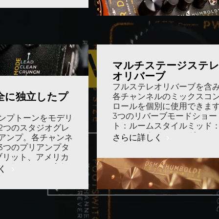
マルチステージステ
オリバーブ
フルステレオリバーブを含
全に独立したプ
各チャンネルのミックスコ
ロールを個別に使用できま
3つのリバーブモードショー
ンプトーンをモデリ
ト：ルームスタイルミッド
2つのスタジオグレ
レートスタイルロング：エ
さらに詳しく
アンプ。各チャンネ
ルスタイル
3つのプリアンプタ
ブリット、アメリカ
リット）3つのゲイン
く
リーン、クランチ、