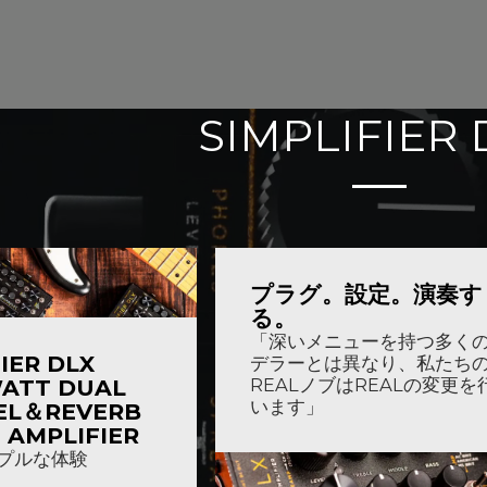
SIMPLIFIER 
プラグ。設定。演奏す
る。
「深いメニューを持つ多く
IER DLX
デラーとは異なり、私たち
ATT DUAL
REALノブはREALの変更を
います」
EL＆REVERB
 AMPLIFIER
プルな体験