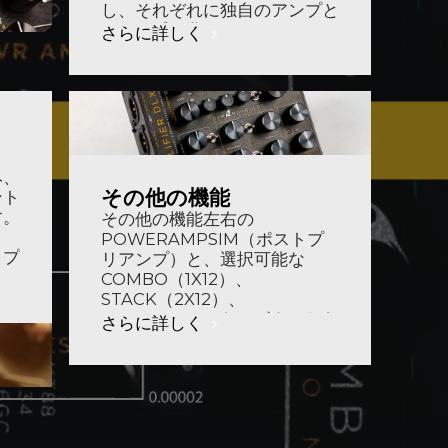
し、それぞれに独自のアンプと
fxループを備えます。
さらに詳しく
レ
み、
その他の機能
ント
す。
その他の機能左右の
POWERAMPSIM（ポストプ
：プ
リアンプ）と、選択可能な
ーテ
COMBO（1X12）、
STACK（2X12）、
TWIN（2X12）キャビネットを
さらに詳しく
備えた2つの独立した
CABSIMS。サイレント練習用
のAUX入力付きハイグレード
ヘッドフォンアンプ。ヘビーデ
ューティーセルフデザインの陽
極酸化アルミニウムケース低消