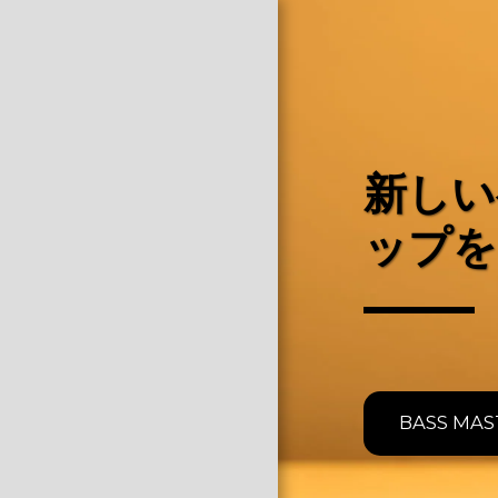
新しい
ップを
ホーム
DUMBLIFIER
SIMPLIFIER
BASS LINEUP
BASS MAS
PEDALS
ARTISTS